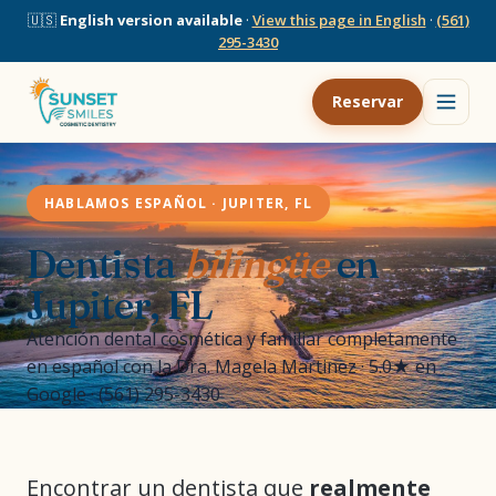
🇺🇸
English version available
·
View this page in English
·
(561)
295-3430
Reservar
HABLAMOS ESPAÑOL · JUPITER, FL
Dentista
bilingüe
en
Jupiter, FL
Atención dental cosmética y familiar completamente
en español con la Dra. Magela Martinez · 5.0★ en
Google · (561) 295-3430
Encontrar un dentista que
realmente